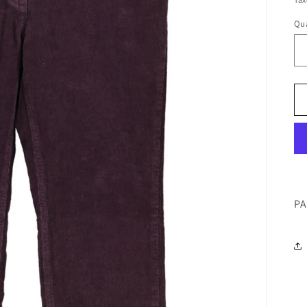
Qua
Qu
PA