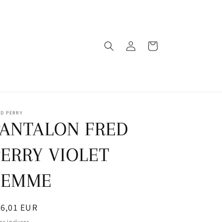
Connexion
Panier
ED PERRY
PANTALON FRED
PERRY VIOLET
FEMME
ix
6,01 EUR
bituel
es incluses.