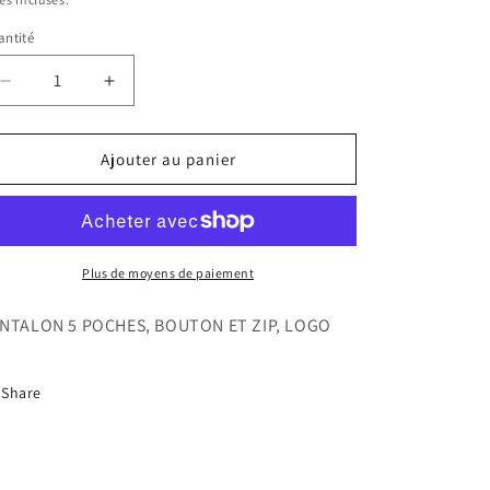
ntité
antité
Réduire
Augmenter
la
la
quantité
quantité
de
de
Ajouter au panier
PANTALON
PANTALON
FRED
FRED
PERRY
PERRY
VIOLET
VIOLET
FEMME
FEMME
Plus de moyens de paiement
NTALON 5 POCHES, BOUTON ET ZIP, LOGO
Share