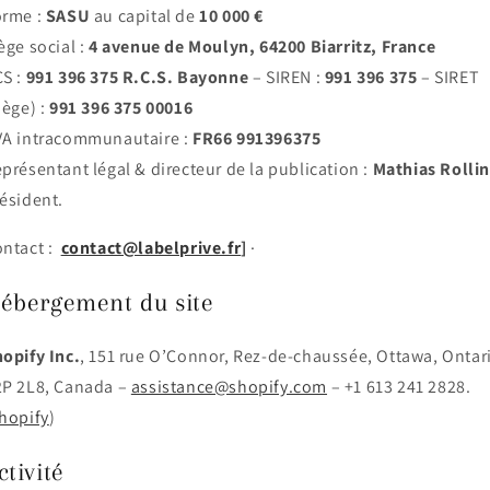
orme :
SASU
au capital de
10 000 €
ège social :
4 avenue de Moulyn, 64200 Biarritz, France
S :
991 396 375 R.C.S. Bayonne
– SIREN :
991 396 375
– SIRET
iège) :
991 396 375 00016
A intracommunautaire :
FR66 991396375
présentant légal & directeur de la publication :
Mathias Rolli
ésident.
ntact :
contact@labelprive.fr
]
·
ébergement du site
opify Inc.
, 151 rue O’Connor, Rez-de-chaussée, Ottawa, Ontar
P 2L8, Canada –
assistance@shopify.com
– +1 613 241 2828.
hopify
)
ctivité