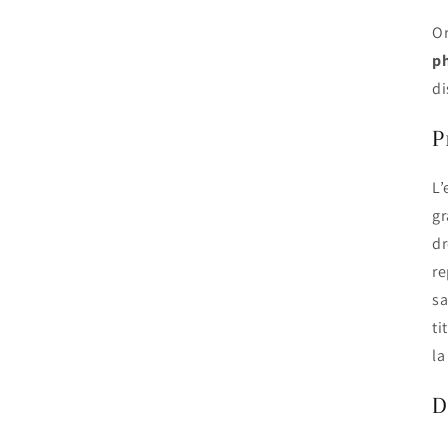
Or
ph
di
P
L’
gr
dr
re
sa
ti
la
D