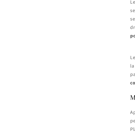
Le
se
se
dr
po
Le
la
pa
c
M
Ap
pe
Pl