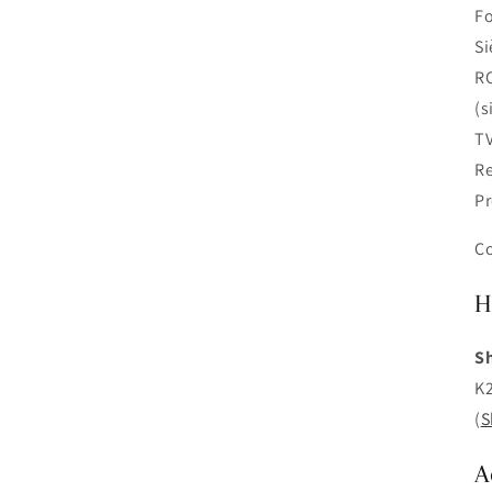
F
Si
RC
(s
TV
Re
Pr
Co
H
Sh
K2
(
S
A