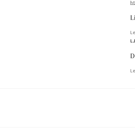
ht
L
Le
L
D
Le